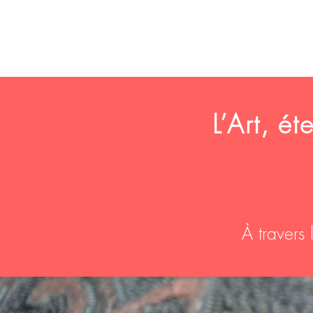
L’Art, é
À travers 